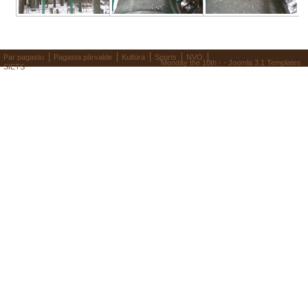
Par pagastu
Pagasta pārvalde
Kultūra
Sports
NVO
Monday the 10th - -
Joomla 3.1 Templates
SIETS