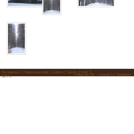
Par pagastu
Pagasta pārvalde
Kultūra
Sports
NVO
Friday the 7th - -
Joomla 3.1 Templates
SIETS